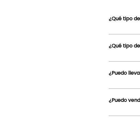
¿Qué tipo d
Estamos comp
internacional
¿Qué tipo d
especialmente
Vestidos de fi
¿Puedo lleva
Sí tenés 15 p
envianos fotos
¿Puedo vend
evaluamos en 
Si tenés 30 p
Recibimos car
venta una vez