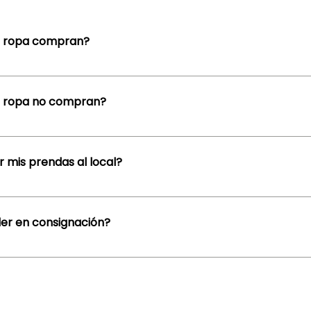
e ropa compran?
rando prendas y accesorios de marcas reconocidas, tanto na
es. Ropa actual, clásica o vintage, en muy buen estado. Valoram
e ropa no compran?
 las prendas de lujo.
esta · Trajes · Ropa de niños · Prendas modificadas
r mis prendas al local?
rendas o más, podés acercarlas a nuestro local. Escribinos por 
 de las prendas. Las traes al local en la fecha y horario acordad
er en consignación?
el momento. Cotizamos y pagamos en efectivo o por transferen
rendas o más, vamos a domicilio - CABA y Zona Norte.
teras y bolsos de marcas de lujo. Ofrecemos hasta el 70% del va
 concretada la compra. Vender en consignación