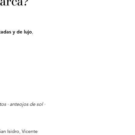
arca?
adas y de lujo
,
tos · a
nteojos de sol ·
San Isidro, Vicente