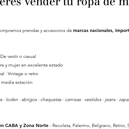
erés vender tu ropa de m
compramos prendas y accesorios de
marcas nacionales, import
De vestir o casual
e y mujer en excelente estado
ual · Vintage o retro
o media estación
s · loden · abrigos · chaquetas · camisas · vestidos · jeans · zapa
s en CABA y Zona Norte
- Recoleta, Palermo, Belgrano, Retiro, 