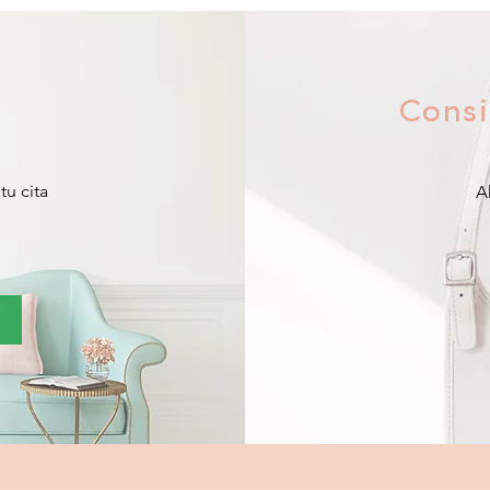
Consi
u cita
A